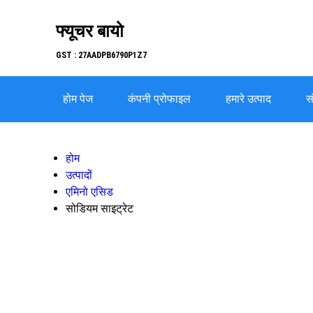
फ्यूचर बायो
GST : 27AADPB6790P1Z7
होम पेज
कंपनी प्रोफाइल
हमारे उत्पाद
सं
होम
उत्पादों
एमिनो एसिड
सोडियम साइट्रेट