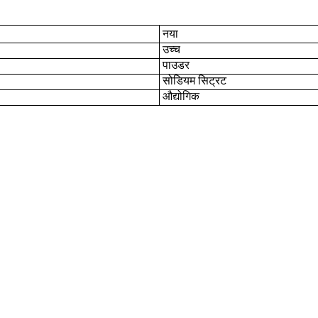
नया
उच्च
पाउडर
सोडियम सिट्रट
औद्योगिक